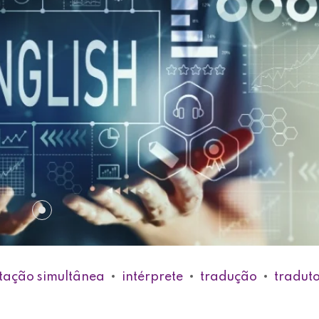
etação simultânea
intérprete
tradução
tradut