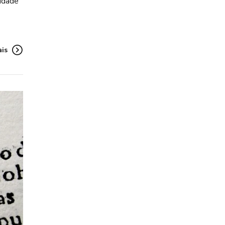
cidade
ais