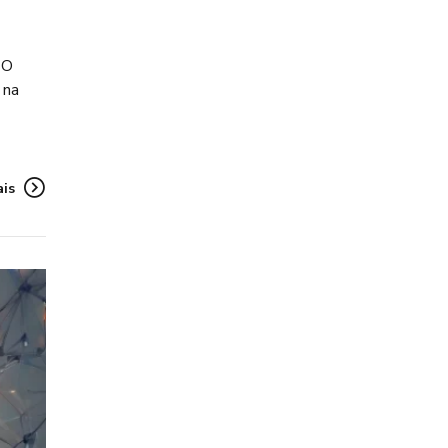
 O
 na
ais