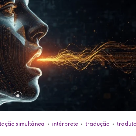
etação simultânea
intérprete
tradução
tradut