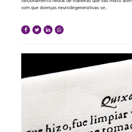
funcionamento neural de maneiras que vão muito além
com que doenças neurodegenerativas se...