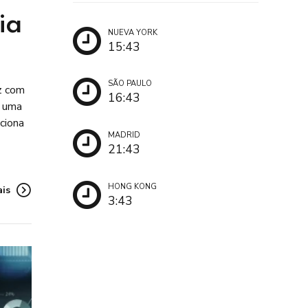
já sabe o idioma
ia
NUEVA YORK
15:43
SÃO PAULO
oz com
16:43
— uma
ciona
MADRID
21:43
HONG KONG
ais
3:43