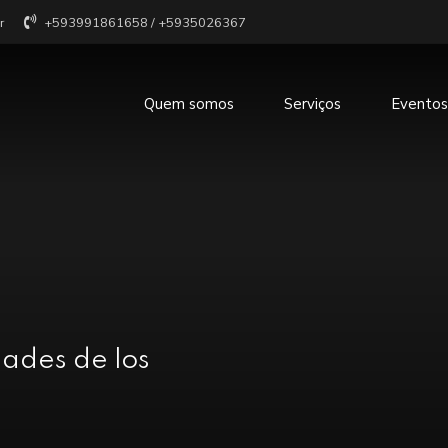
r
+593991861658 / +5935026367
Quem somos
Serviços
Eventos
dades de los