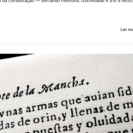
 da comunicação — afetando memória, criatividade e até a velo
Ler m